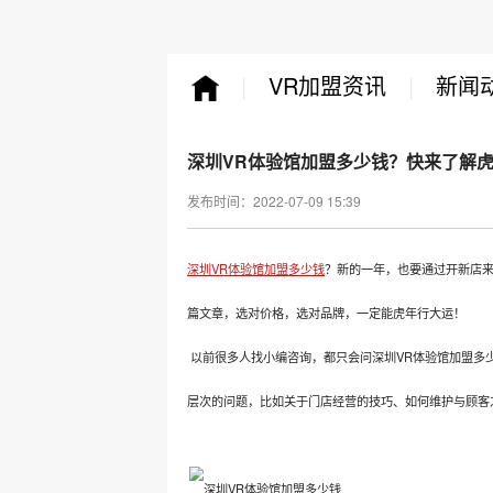
弥天新闻
|
VR加盟资讯
深圳VR体验馆加盟多少钱