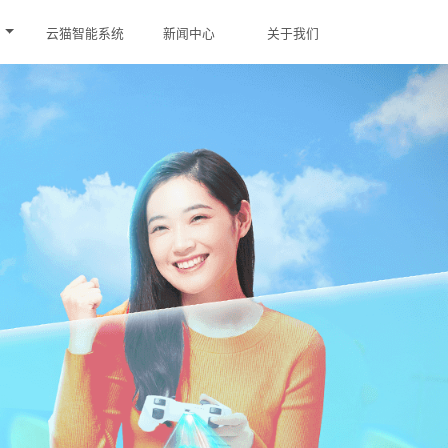
产品介绍
云猫智能系统
新闻中心