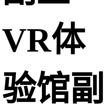
VR体
验馆副