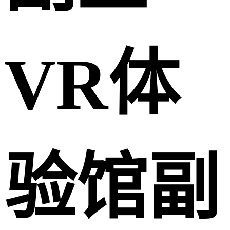
VR体
验馆副