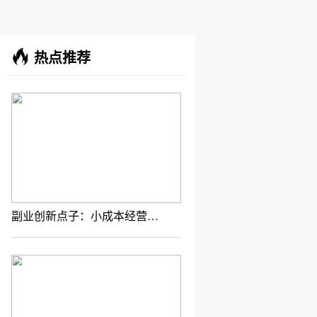
弥天加盟案例
热点推荐