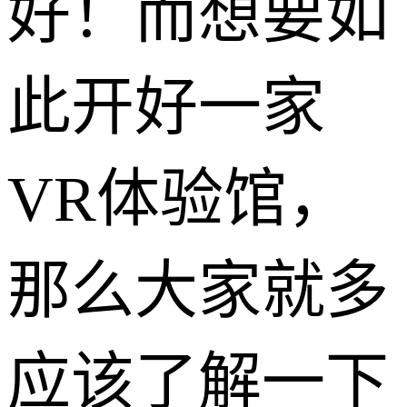
好！而想要如
此开好一家
VR体验馆，
那么大家就多
应该了解一下