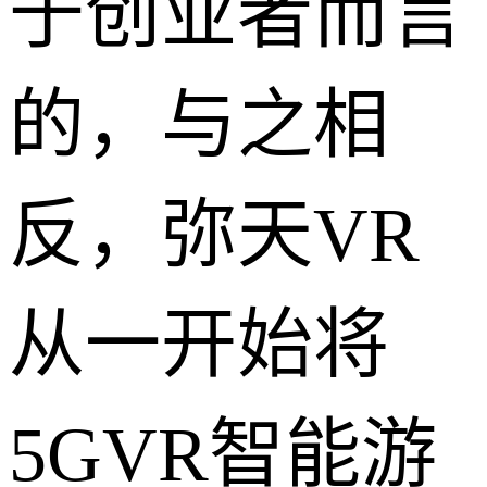
于创业者而言
的，与之相
反，弥天VR
从一开始将
5GVR智能游