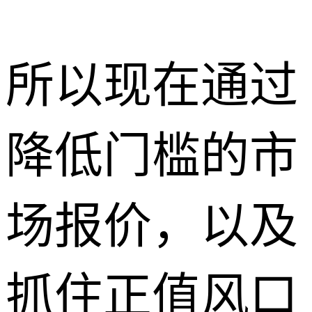
所以现在通过
降低门槛的市
场报价，以及
抓住正值风口