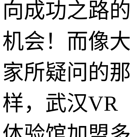
向成功之路的
机会！而像大
家所疑问的那
样，武汉VR
体验馆加盟多