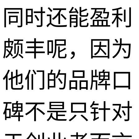
同时还能盈利
颇丰呢，因为
他们的品牌口
碑不是只针对