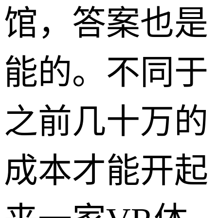
馆，答案也是
能的。不同于
之前几十万的
成本才能开起