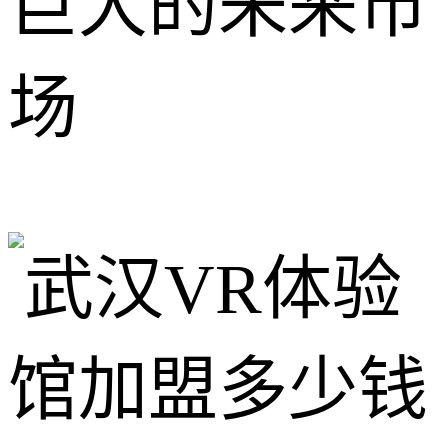
巨大的未来市
场