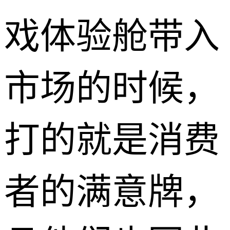
戏体验舱带入
市场的时候，
打的就是消费
者的满意牌，